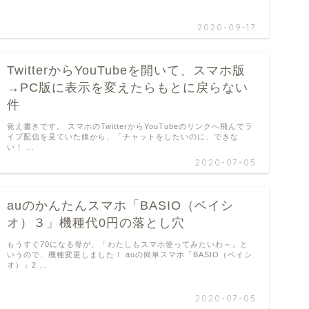
2020-09-17
TwitterからYouTubeを開いて、スマホ版
→PC版に表示を変えたらもとに戻らない
件
覚え書きです。 スマホのTwitterからYouTubeのリンクへ飛んでラ
イブ配信を見ていた娘から、「チャットをしたいのに、できな
い！ …
2020-07-05
auのかんたんスマホ「BASIO（ベイシ
オ）３」機種代0円の落とし穴
もうすぐ70になる母が、「わたしもスマホ使ってみたいわ～」と
いうので、機種変更しました！ auの簡単スマホ「BASIO（ベイシ
オ）」2 …
2020-07-05