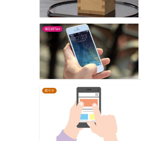
備忘録Tips
親サポ