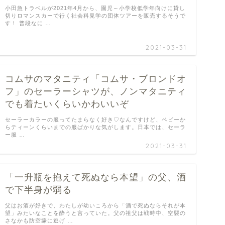
小田急トラベルが2021年4月から、園児～小学校低学年向けに貸し
切りロマンスカーで行く社会科見学の団体ツアーを販売するそうで
す！ 普段なに …
2021-03-31
コムサのマタニティ「コムサ・ブロンドオ
フ」のセーラーシャツが、ノンマタニティ
でも着たいくらいかわいいぞ
セーラーカラーの服ってたまらなく好き♡なんですけど、ベビーか
らティーンくらいまでの服ばかりな気がします。日本では、セーラ
ー服 …
2021-03-31
「一升瓶を抱えて死ぬなら本望」の父、酒
で下半身が弱る
父はお酒が好きで、わたしが幼いころから「酒で死ぬならそれが本
望」みたいなことを酔うと言っていた。父の祖父は戦時中、空襲の
さなかも防空壕に逃げ …