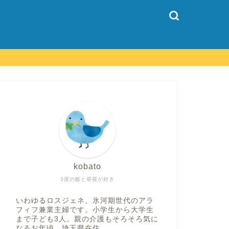
気になるニュース
卵巣年齢チェ
登場、注意点
最近びっくりしたニュ
kobato
ットがドラックストア
3度の飯と昼寝が好き
です。時代！！ 0 …
いわゆるロスジェネ、氷河期世代のアラ
フィフ兼業主婦です。小学生から大学生
まで子ども3人。親の介護もそろそろ気に
なるお年頃。埼玉県在住。